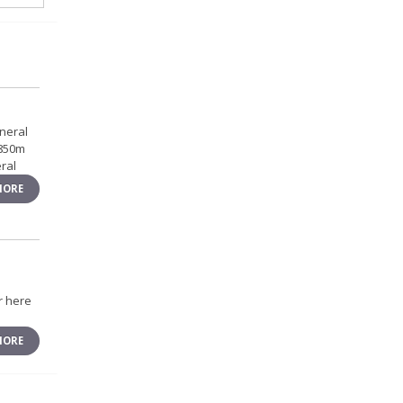
ineral
 850m
ral
MORE
r here
MORE