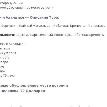
 сторону 220 км
домо обусловленное место встречи
 и Ахалцихе — Описание Тура:
– Боржоми – Зелёный Монастырь – Рабатская Крепость – Монастырь
льности:
Боржоми парк, Зелёный Монастырь, Рабатская Крепость,
лиси в Ахалцихе
астырь
ых условия
епость
апара
ихе
Парк
 в Тбилиси
домо обусловленное место встречи
 человека: 70 Долларов