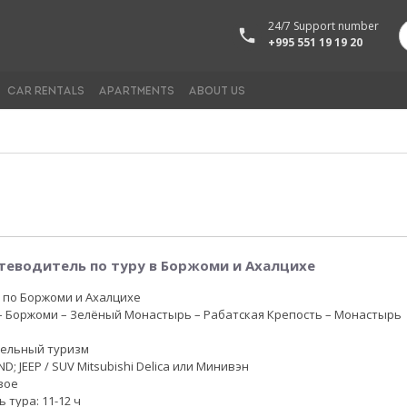
24/7 Support number
+995 551 19 19 20
CAR RENTALS
APARTMENTS
ABOUT US
теводитель по туру в Боржоми и Ахалцихе
р по Боржоми и Ахалцихе
– Боржоми – Зелёный Монастырь – Рабатская Крепость – Монастырь
тельный туризм
D; JEEP / SUV Mitsubishi Delica или Минивэн
вое
тура: 11-12 ч