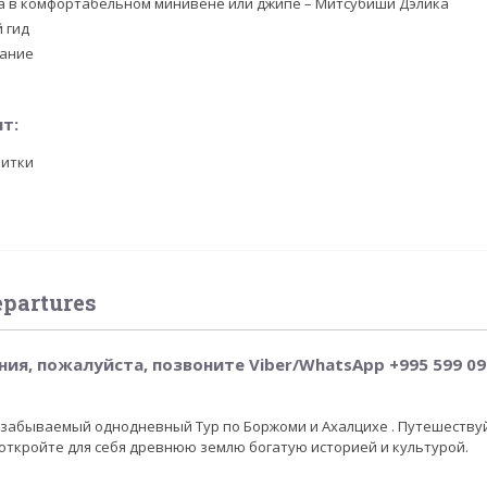
а в комфортабельном минивене или джипе – Митсубиши Дэлика
 гид
тание
ит:
питки
epartures
ия, пожалуйста, позвоните Viber/WhatsApp +995 599 09
забываемый однодневный Тур по Боржоми и Ахалцихе . Путешеству
и откройте для себя древнюю землю богатую историей и культурой.