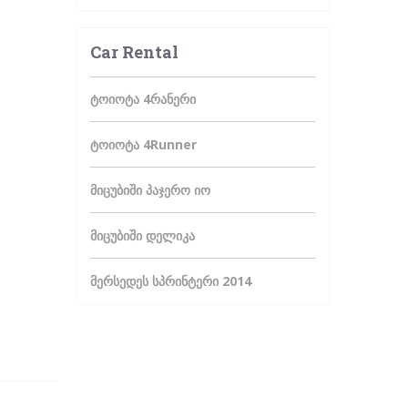
Car Rental
ტოიოტა 4რანერი
ტოიოტა 4Runner
მიცუბიში პაჯერო იო
მიცუბიში დელიკა
მერსედეს სპრინტერი 2014