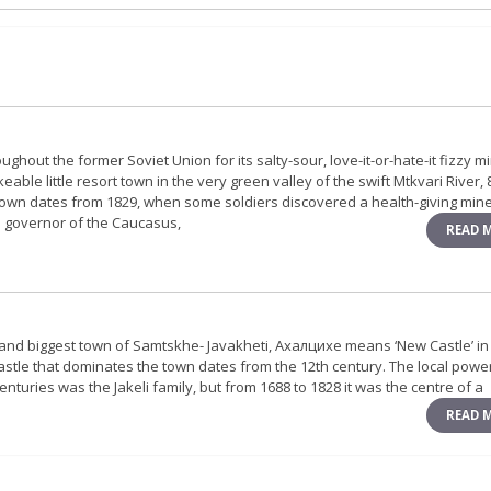
out the former Soviet Union for its salty-sour, love-it-or-hate-it fizzy m
eable little resort town in the very green valley of the swift Mtkvari River,
town dates from 1829, when some soldiers discovered a health-giving mine
n governor of the Caucasus,
READ 
and biggest town of Samtskhe- Javakheti, Ахалцихе means ‘New Castle’ in
castle that dominates the town dates from the 12th century. The local powe
enturies was the Jakeli family, but from 1688 to 1828 it was the centre of a
READ 