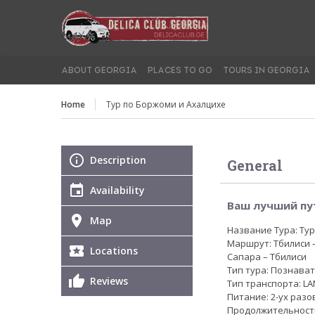
ABOUT GEORGIA
PLACES TO GO
TOURS IN GEORGIA
Home
Тур по Боржоми и Ахалцихе
Description
General
Availability
Ваш лучший пу
Map
Название Тура: Ту
Маршрут: Тбилиси 
Locations
Сапара – Тбилиси
Тип тура: Познава
Reviews
Тип транспорта: LAN
Питание: 2-ух разо
Продолжительность 