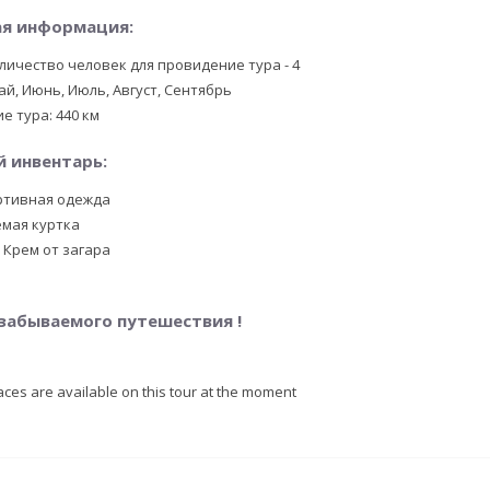
я информация:
ичество человек для провидение тура - 4
й, Июнь, Июль, Август, Сентябрь
е тура: 440 км
 инвентарь:
ртивная одежда
мая куртка
 Крем от загара
забываемого путешествия !
aces are available on this tour at the moment