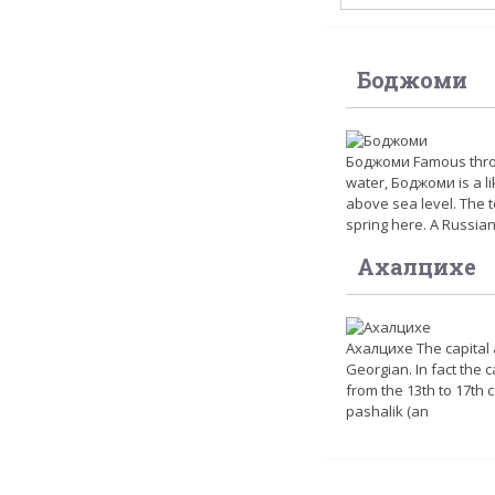
Боджоми
Боджоми Famous through
water, Боджоми is a lik
above sea level. The 
spring here. A Russia
Ахалцихе
Ахалцихе The capital 
Georgian. In fact the 
from the 13th to 17th c
pashalik (an