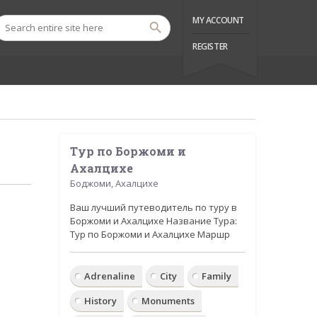
MY ACCOUNT
REGISTER
Тур по Боржоми и
Ахалцихе
Боджоми, Ахалцихе
Ваш лучший путеводитель по туру в
Боржоми и Ахалцихе Название Тура:
Тур по Боржоми и Ахалцихе Маршр
Adrenaline
City
Family
History
Monuments