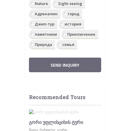
Nature
Sight-seeing
Адреналин
город
Джип-тур
история
памятники
Приключение
Природа
семья
SEND INQUIRY
Recommended Tours
გორი უფლისციხის ტური
შიდა ქართლი, გორი