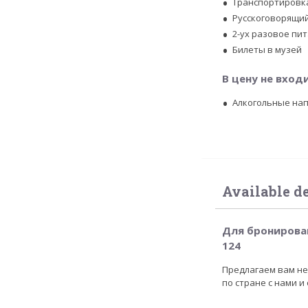
Транспортировк
Русскоговорящий
2-ух разовое пи
Билеты в музей
В цену не вход
Алкогольные на
Available d
Для бронирован
124
Предлагаем вам не
по стране с нами 