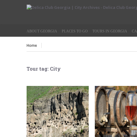
ABOUT GEORGIA
PLACES TO GO
TOURS IN GEORGIA
CA
Home
Tour tag:
City