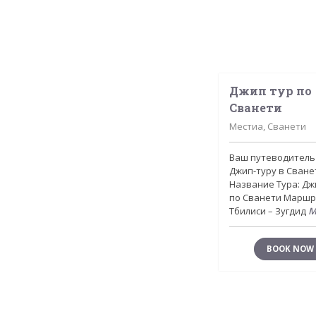
Джип тур по
Сванети
Местиа, Сванети
Ваш путеводитель
Джип-туру в Сване
Название Тура: Дж
по Сванети Маршр
Тбилиси – Зугдид
M
BOOK NOW