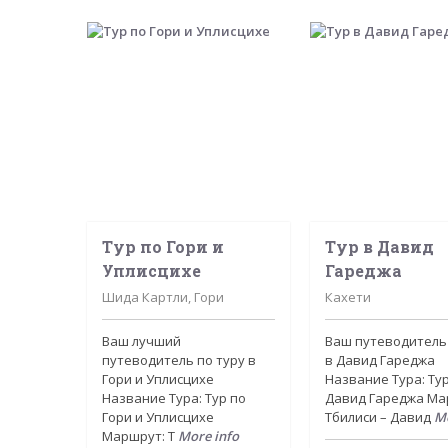
Тур по Гори и
Тур в Давид
Уплисцихе
Гареджа
Шида Картли, Гори
Кахети
Ваш лучший
Ваш путеводитель 
путеводитель по туру в
в Давид Гареджа
Гори и Уплисцихе
Название Тура: Тур
Название Тура: Тур по
Давид Гареджа Ма
Гори и Уплисцихе
Тбилиси – Давид
Mo
Маршрут: Т
More info