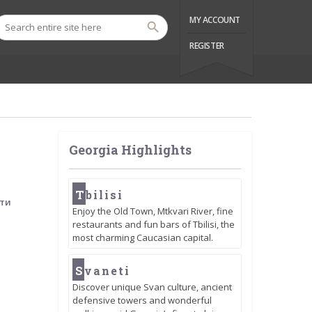
MY ACCOUNT
REGISTER
Georgia Highlights
T
bilisi
Enjoy the Old Town, Mtkvari River, fine
restaurants and fun bars of Tbilisi, the
most charming Caucasian capital.
S
vaneti
Discover unique Svan culture, ancient
defensive towers and wonderful