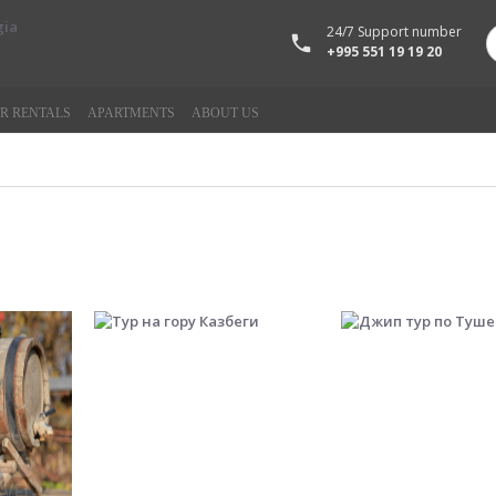
24/7 Support number
+995 551 19 19 20
R RENTALS
APARTMENTS
ABOUT US