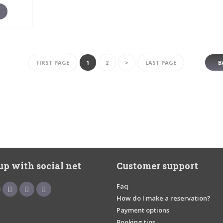
FIRST PAGE
1
2
>
LAST PAGE
B
up with social net
Customer support
Faq
How do I make a reservation?
Payment options
Booking tips