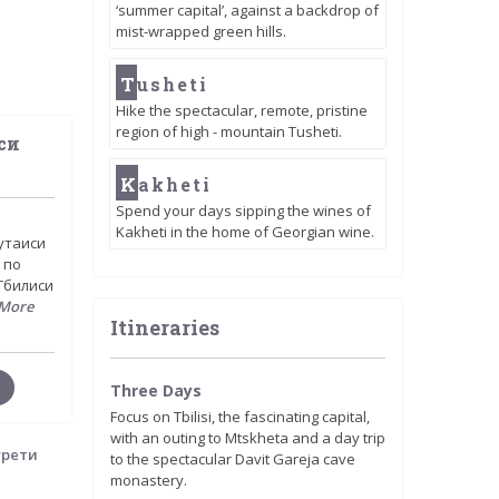
‘summer capital’, against a backdrop of
mist-wrapped green hills.
T
usheti
Hike the spectacular, remote, pristine
region of high - mountain Tusheti.
си
K
akheti
Spend your days sipping the wines of
Kakheti in the home of Georgian wine.
утаиси
 по
Тбилиси
More
Itineraries
Three Days
Focus on Tbilisi, the fascinating capital,
with an outing to Mtskheta and a day trip
to the spectacular Davit Gareja cave
monastery.