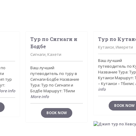
Тур по Сигнаги и
Тур по Кутаи
Бодбе
Кутаиси, Имерети
Сигнаги, Кахети
Ваш лучший
путеводитель по К
 по
Ваш лучший
Название Тура: Тур
ти
путеводитель по туру в
Кутаиси Маршрут: 
ип тур
Сигнаги-Бодбе Название
– Кутаиси – Тбилис
ут:
Тура: Тур по Сигнаги и
info
ore info
Бодбе Маршрут: Тбили
More info
BOOK NOW
BOOK NOW