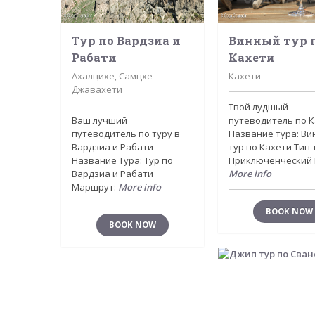
Тур по Вардзиа и
Винный тур 
Рабати
Кахети
Ахалцихе, Самцхе-
Кахети
Джавахети
Твой лудшый
Ваш лучший
путеводитель по 
путеводитель по туру в
Название тура: В
Вардзиа и Рабати
тур по Кахети Тип 
Название Тура: Тур по
Приключенческий
Вардзиа и Рабати
More info
Маршрут:
More info
BOOK NOW
BOOK NOW