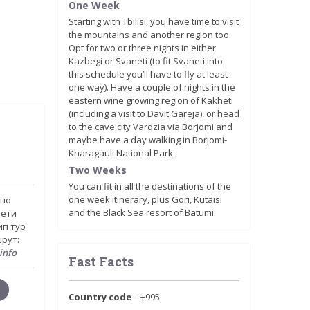
One Week
Starting with Tbilisi, you have time to visit
the mountains and another region too.
Opt for two or three nights in either
Kazbegi or Svaneti (to fit Svaneti into
this schedule you’ll have to fly at least
one way). Have a couple of nights in the
eastern wine growing region of Kakheti
(including a visit to Davit Gareja), or head
to the cave city Vardzia via Borjomi and
maybe have a day walking in Borjomi-
Kharagauli National Park.
Two Weeks
You can fit in all the destinations of the
one week itinerary, plus Gori, Kutaisi
 по
and the Black Sea resort of Batumi.
рети
ип тур
рут:
info
Fast Facts
Country code
– +995