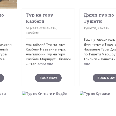
по
Tур на гору
Джип тур по
Казбеги
Тушети
Мцхета-Мтианети,
Тушети, Кахети
Казбеги
Ваш путеводитель
Кахетии
Альпийский Tур на гору
Джип-туру в Тушет
инный
Казбеги Название тура:
Название Тура: Дж
тура:
Альпийский Tур на гору
по Тушети Маршру
 Ма
Казбеги Маршрут: Тбилиси
Тбилиси – Тушети 
– Степ
More info
info
BOOK NOW
BOOK NOW