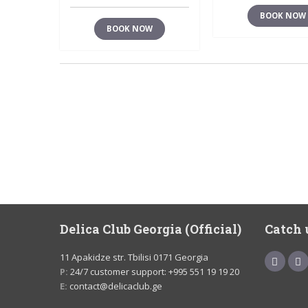
BOOK NOW
BOOK NOW
Delica Club Georgia (Official)
Catch 
11 Apakidze str. Tbilisi 0171 Georgia
P:
24/7 customer support: +995 551 19 19 20
E:
contact@delicaclub.ge