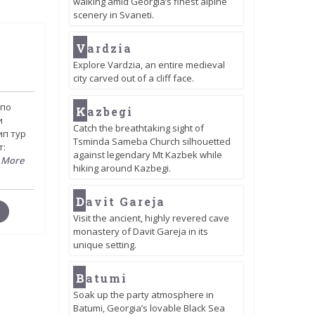
walking amid Georgia’s finest alpine
scenery in Svaneti.
V
ardzia
Explore Vardzia, an entire medieval
city carved out of a cliff face.
 по
K
azbegi
и
Catch the breathtaking sight of
ип тур
Tsminda Sameba Church silhouetted
т:
against legendary Mt Kazbek while
–
More
hiking around Kazbegi.
D
avit Gareja
Visit the ancient, highly revered cave
monastery of Davit Gareja in its
unique setting.
B
atumi
Soak up the party atmosphere in
Batumi, Georgia’s lovable Black Sea