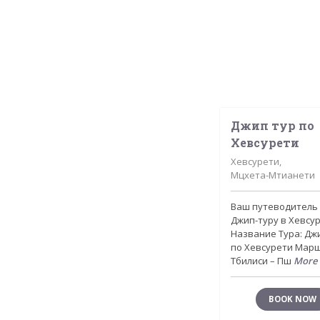
Джип тур по
Хевсурети
Хевсурети,
Мцхета-Мтианети
Ваш путеводитель
Джип-туру в Хевсу
Название Тура: Дж
по Хевсурети Марш
Тбилиси – Пш
More 
BOOK NOW