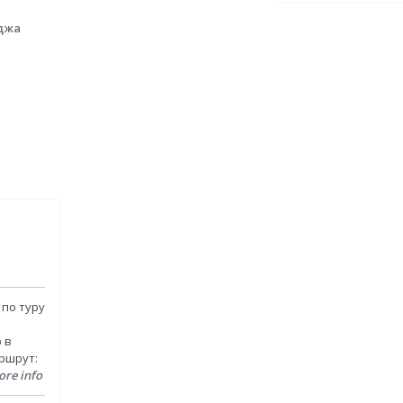
по туру
 в
ршрут:
re info