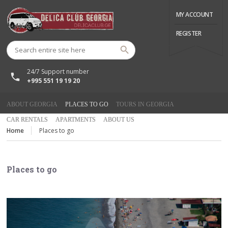
MY ACCOUNT
REGISTER
24/7 Support number
+995 551 19 19 20
ABOUT GEORGIA
PLACES TO GO
TOURS IN GEORGIA
CAR RENTALS
APARTMENTS
ABOUT US
Home
Places to go
Places to go