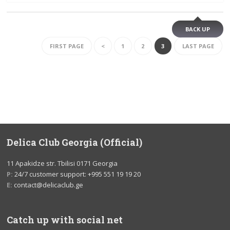
BACK UP
FIRST PAGE
<
1
2
3
LAST PAGE
Delica Club Georgia (Official)
11 Apakidze str. Tbilisi 0171 Georgia
P:
24/7 customer support: +995 551 19 19 20
E:
contact@delicaclub.ge
Catch up with social net