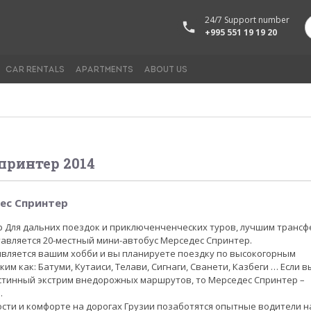
24/7 Support number
+995 551 19 19 20
CAR RENTALS
APARTMENTS
ABOUT US
принтер 2014
ес Спринтер
 Для дальних поездок и приключенченческих туров, лучшим транс
авляется 20-местный мини-автобус Мерседес Спринтер.
является вашим хобби и вы планируете поездку по высокогорным
ким как: Батуми, Кутаиси, Телави, Сигнаги, Сванети, Казбеги … Если в
стинный экстрим внедорожных маршрутов, то Мерседес Спринтер –
.
сти и комфорте на дорогах Грузии позаботятся опытные водители н