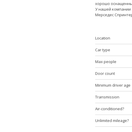
хорошо оснащенных
У нашей компании 
Мерседес Спринтер
Location
Car type
Max people
Door count
Minimum driver age
Transmission
Air-conditioned?
Unlimited mileage?