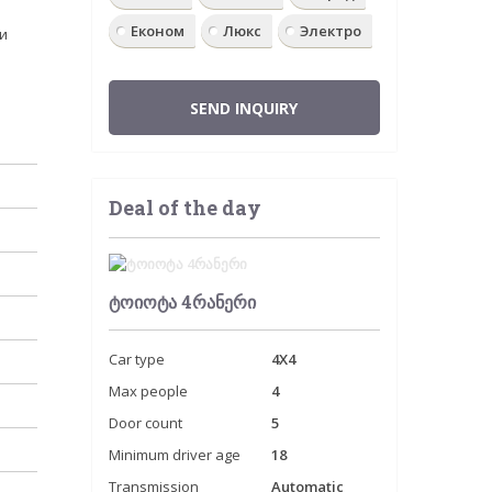
Економ
Люкс
Электро
и
SEND INQUIRY
Deal of the day
ტოიოტა 4რანერი
Car type
4X4
Max people
4
Door count
5
Minimum driver age
18
Transmission
Automatic