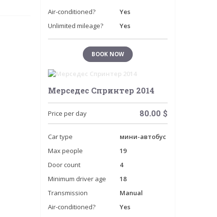
Air-conditioned?
Yes
Unlimited mileage?
Yes
BOOK NOW
Мерседес Спринтер 2014
80.00
$
Price per day
Car type
мини-автобус
Max people
19
Door count
4
Minimum driver age
18
Transmission
Manual
Air-conditioned?
Yes