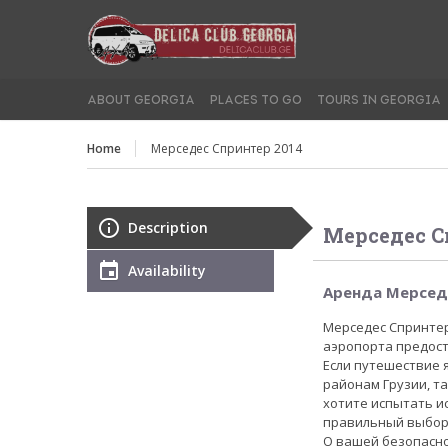
ABOUT GEORGIA
PLACES TO GO
TOURS IN GEORGIA
Home
Мерседес Спринтер 2014
Description
Мерседес С
Availability
Аренда Мерсед
Мерседес Спринтер
аэропорта предост
Если путешествие 
районам Грузии, та
хотите испытать и
правильный выбор
О вашей безопасно