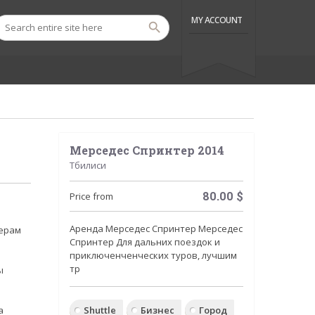
MY ACCOUNT
Мерседес Спринтер 2014
Тбилиси
80.00
$
Price from
Аренда Мерседес Спринтер Мерседес
ферам
Спринтер Для дальних поездок и
приключенченческих туров, лучшим
тр
ы
а
Shuttle
Бизнес
Город